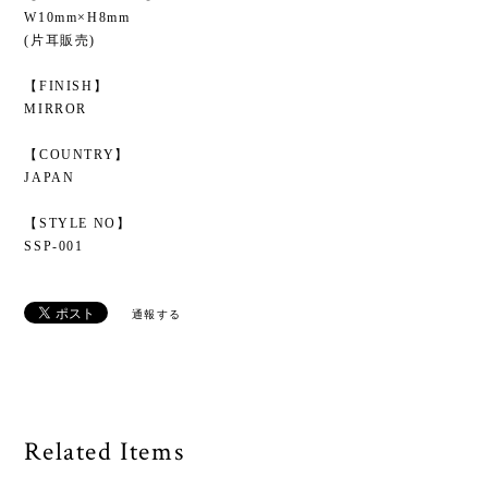
W10mm×H8mm
(片耳販売)
【FINISH】
MIRROR
【COUNTRY】
JAPAN
【STYLE NO】
SSP-001
通報する
Related Items