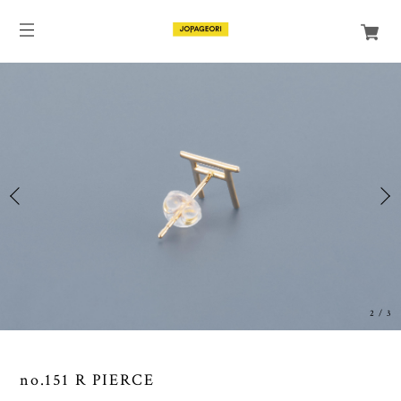
3
/
3
no.151 R PIERCE