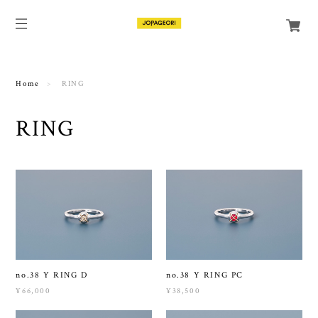
Home
RING
RING
no.38 Y RING D
no.38 Y RING PC
¥66,000
¥38,500